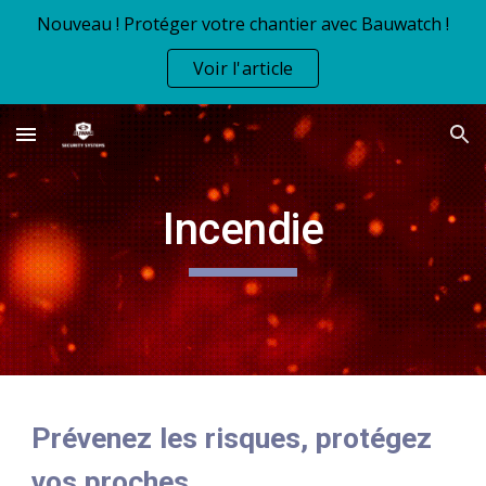
Nouveau ! Protéger votre chantier avec Bauwatch !
Skip to main content
Skip to navigation
Voir l'article
Incendie
Prévenez les risques, protégez
vos proches