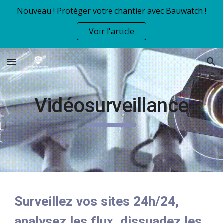
Nouveau ! Protéger votre chantier avec Bauwatch !
Skip to main content
Skip to navigation
Voir l'article
Vidéosurveillance
Surveillez vos sites 24h/24,
analysez les flux, dissuadez les